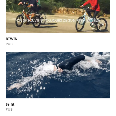
BTWIN
PUB
Selfit
PUB