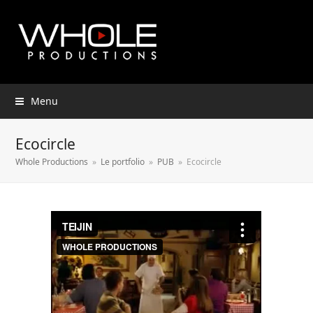
Menu
Ecocircle
Whole Productions
»
Le portfolio
»
PUB
»
Ecocircle